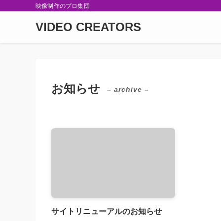
映像制作のプロ集団
VIDEO CREATORS
お知らせ
– archive –
サイトリニューアルのお知らせ