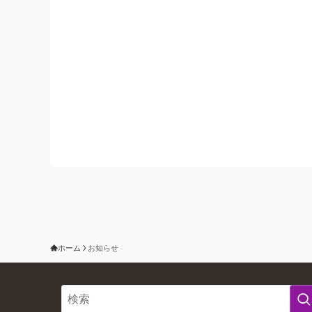
ホーム
お知らせ