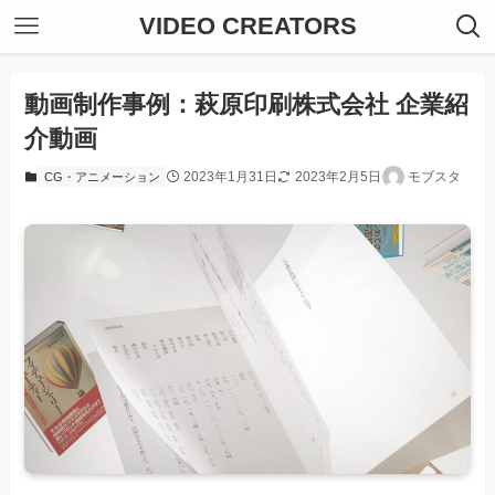
VIDEO CREATORS
動画制作事例：萩原印刷株式会社 企業紹
介動画
2023年1月31日
2023年2月5日
モブスタ
CG・アニメーション