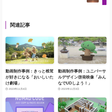
関連記事
動画制作事例：きっと椎茸
動画制作事例：ユニバーサ
が好きになる「おいしいた
ルデザイン啓発映像「みん
け劇場」
なでUDしよう！」
2023年11月4日
2023年11月3日