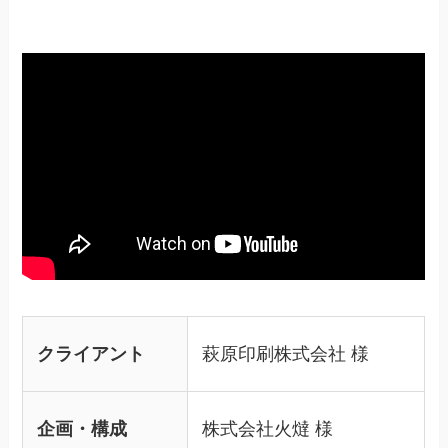
クライアント
萩原印刷株式会社 様
企画・構成
株式会社火燵 様