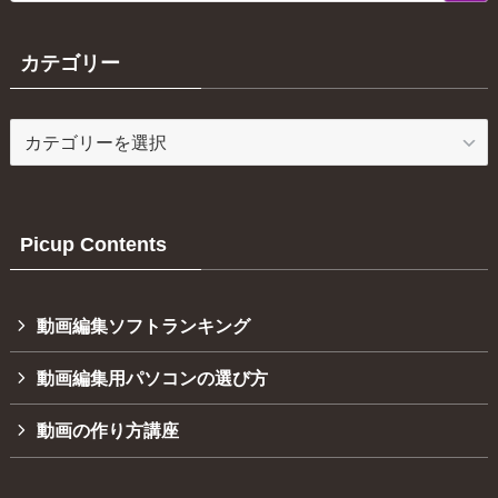
カテゴリー
カ
テ
ゴ
リ
ー
Picup Contents
動画編集ソフトランキング
動画編集用パソコンの選び方
動画の作り方講座