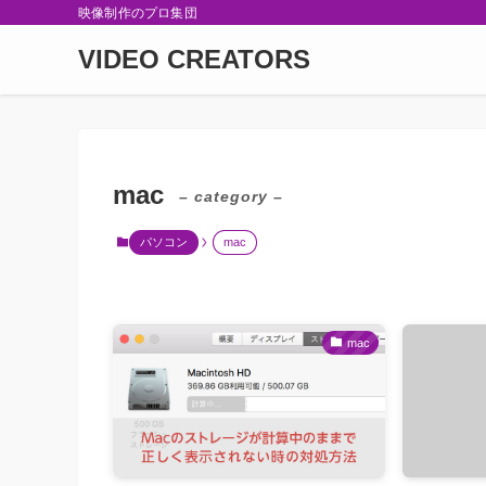
映像制作のプロ集団
VIDEO CREATORS
mac
– category –
パソコン
mac
mac