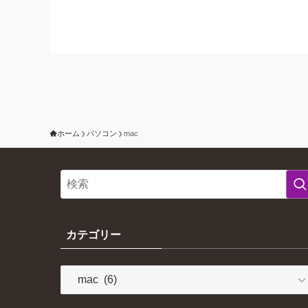
ホーム
パソコン
mac
カテゴリー
カ
テ
ゴ