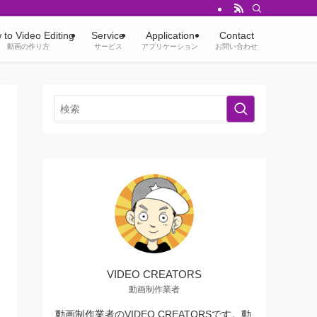
 to Video Editing
Service
Application
Contact
動画の作り方
サービス
アプリケーション
お問い合わせ
VIDEO CREATORS
動画制作業者
動画制作業者のVIDEO CREATORSです。動