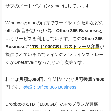
サブのノートパソコンをmacにしています。
Windowsとmacの両方でワードやエクセルなどの
office製品を使いたい為、
Office 365 Business
と
いうサービスを利用しています。この
Office 365
Business
に
1TB（1000GB）のストレージ容量
が
提供されているのでメインのオンラインストレー
ジがOneDriveになったという次第です。
料金は
月額1,090円
。年間払いだと
月額換算で900
円
です。
参照：Office 365 Business
Dropboxの1TB（1000GB）のProプランが月額